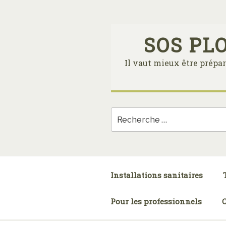
Skip
to
content
SOS PL
Il vaut mieux être prépar
Installations sanitaires
Pour les professionnels