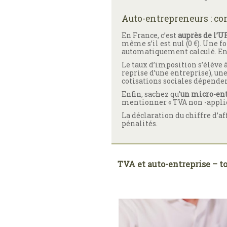
Auto-entrepreneurs : co
En France, c’est
auprès de l’U
même s’il est nul (0 €). Une f
automatiquement calculé. En p
Le taux d’imposition s’élève à 
reprise d’une entreprise), un
cotisations sociales dépendent
Enfin, sachez qu’
un micro-ent
mentionner « TVA non -applicab
La déclaration du chiffre d’af
pénalités.
TVA et auto-entreprise – tou